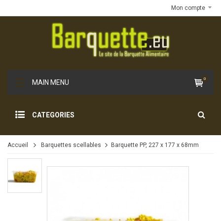
Mon compte
0
MAIN MENU
CATEGORIES
Accueil
Barquettes scellables
Barquette PP, 227 x 177 x 68mm