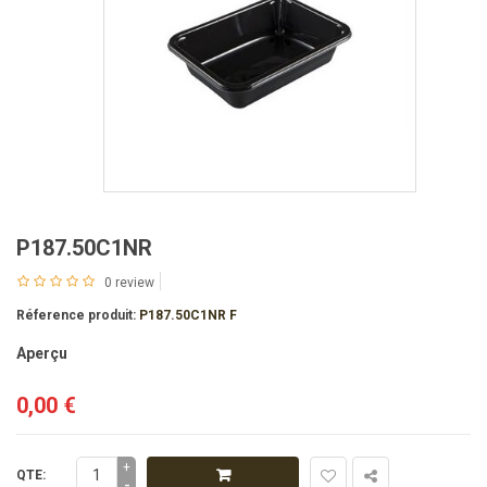
P187.50C1NR
0 review
Réference produit:
P187.50C1NR F
Aperçu
0,00 €
+
QTE:
-