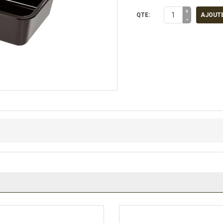
+
QTE:
AJOUTE
-