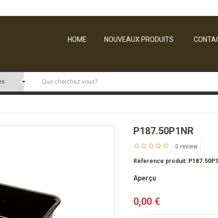
E-mail:
contact@barquette.eu
HOME
NOUVEAUX PRODUITS
CONTA
P187.50P1NR
0 review
Réference produit:
P187.50P
Aperçu
0,00 €